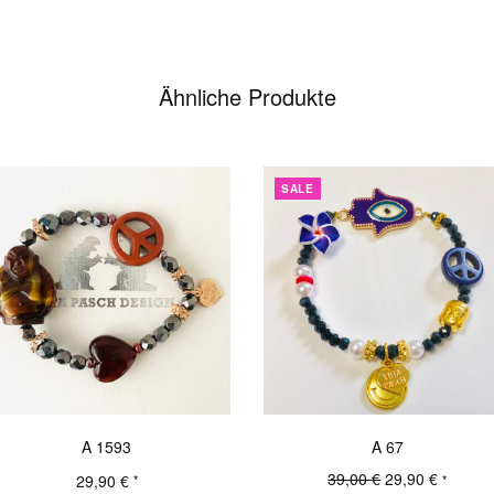
Ähnliche Produkte
SALE
A 1593
A 67
Ursprünglicher
Aktuelle
39,00
€
29,90
€
29,90
€
*
*