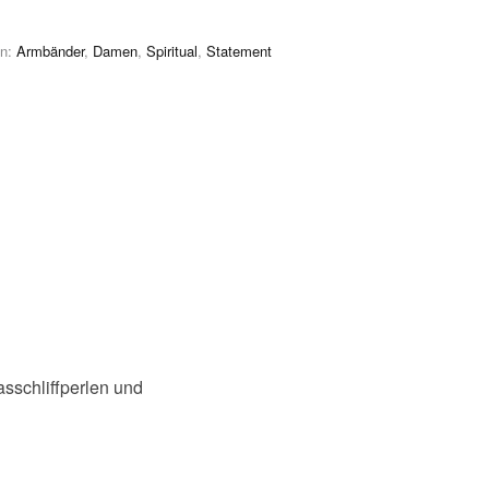
en:
Armbänder
,
Damen
,
Spiritual
,
Statement
sschliffperlen und