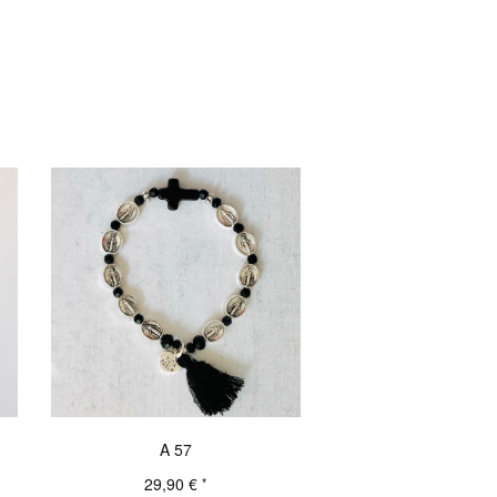
A 57
r
29,90
€
*