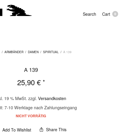
Search
Cart
0
/
ARMBÄNDER
/
DAMEN
/
SPIRITUAL
/
A 139
A 139
25,90
€
*
kl. 19 % MwSt.
zzgl.
Versandkosten
it:
7-10 Werktage nach Zahlungseingang
NICHT VORRÄTIG
Share This
Add To Wishlist