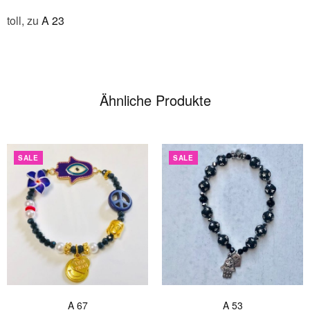
toll, zu
A 23
Ähnliche Produkte
SALE
SALE
A 67
A 53