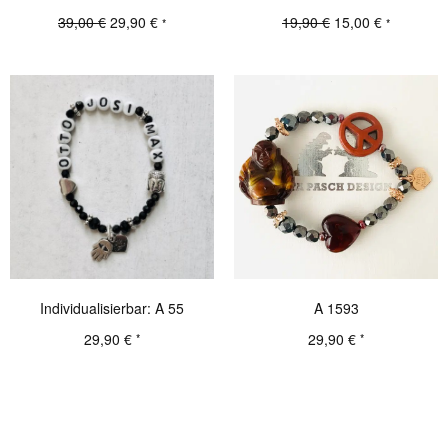
Ursprünglicher
Aktueller
Ursprünglicher
Aktueller
39,00
€
29,90
€
19,90
€
15,00
€
*
*
Preis war:
Preis ist:
Preis war:
Preis ist:
Details
Details
39,00 €
29,90 €.
19,90 €
15,00 €.
Individualisierbar: A 55
A 1593
29,90
€
29,90
€
*
*
Details
Details