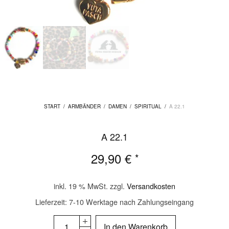
START
/
ARMBÄNDER
/
DAMEN
/
SPIRITUAL
/
A 22.1
A 22.1
29,90
€
*
inkl. 19 % MwSt.
zzgl.
Versandkosten
Lieferzeit:
7-10 Werktage nach Zahlungseingang
In den Warenkorb