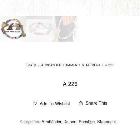
START
/
ARMBÄNDER
/
DAMEN
/
STATEMENT
/
A 226
A 226
Share This
Add To Wishlist
Kategorien:
Armbänder
,
Damen
,
Sonstige
,
Statement