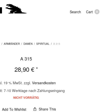
Search
Cart
0
/
ARMBÄNDER
/
DAMEN
/
SPIRITUAL
/
A 315
A 315
28,90
€
*
kl. 19 % MwSt.
zzgl.
Versandkosten
it:
7-10 Werktage nach Zahlungseingang
NICHT VORRÄTIG
Share This
Add To Wishlist