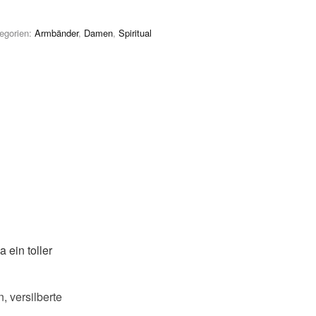
egorien:
Armbänder
,
Damen
,
Spiritual
 ein toller
, versilberte