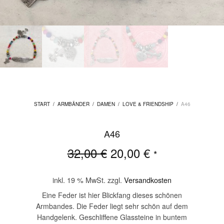
START
/
ARMBÄNDER
/
DAMEN
/
LOVE & FRIENDSHIP
/
A46
A46
Ursprünglicher
Aktueller
32,00
€
20,00
€
*
Preis war:
Preis ist:
32,00 €
20,00 €.
inkl. 19 % MwSt.
zzgl.
Versandkosten
Eine Feder ist hier Blickfang dieses schönen
Armbandes. Die Feder liegt sehr schön auf dem
Handgelenk. Geschliffene Glassteine in buntem