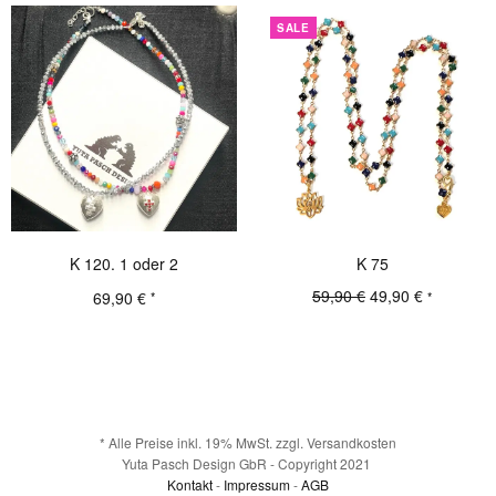
69,90 €
49,90 €.
SALE
K 120. 1 oder 2
K 75
Ursprünglicher
Aktueller
59,90
€
49,90
€
69,90
€
*
*
Preis war:
Preis ist:
Details
Details
59,90 €
49,90 €.
* Alle Preise inkl. 19% MwSt. zzgl. Versandkosten
Yuta Pasch Design GbR - Copyright 2021
Kontakt
-
Impressum
-
AGB