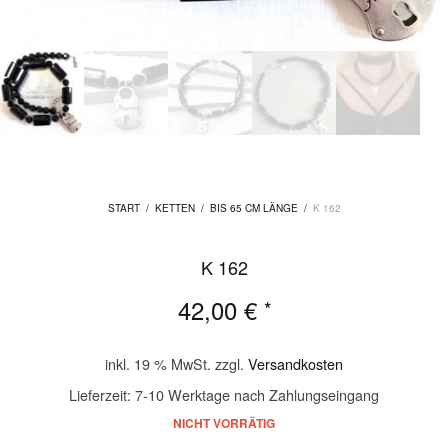
START
/
KETTEN
/
BIS 65 CM LÄNGE
/
K 162
K 162
42,00
€
*
inkl. 19 % MwSt.
zzgl.
Versandkosten
Lieferzeit:
7-10 Werktage nach Zahlungseingang
NICHT VORRÄTIG