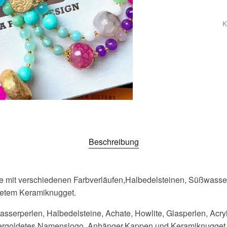
K
Beschreibung
e mit verschiedenen Farbverläufen,Halbedelsteinen, Süßwass
detem Keramiknugget.
asserperlen, Halbedelsteine, Achate, Howlite, Glasperlen, Acry
vergoldetes Namenslogo, Anhänger,Kappen und Keramiknugget,