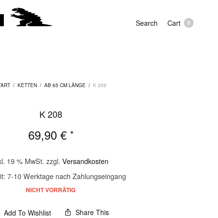
Search
Cart
0
TART
/
KETTEN
/
AB 65 CM LÄNGE
/
K 208
K 208
69,90
€
*
kl. 19 % MwSt.
zzgl.
Versandkosten
it:
7-10 Werktage nach Zahlungseingang
NICHT VORRÄTIG
Share This
Add To Wishlist