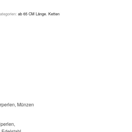
ategorien:
ab 65 CM Länge
,
Ketten
erperlen, Münzen
lperlen,
 Edelstahl