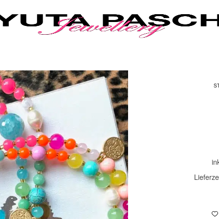
S
in
Lieferze