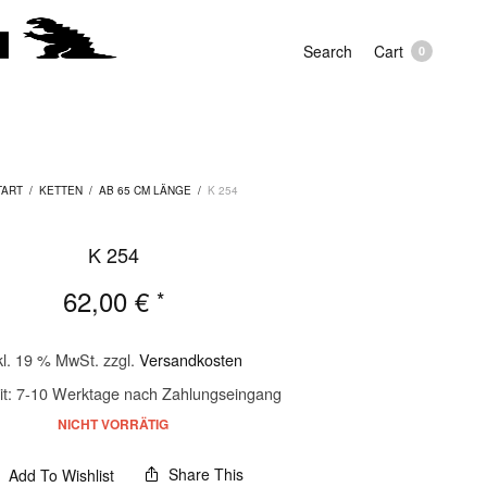
Search
Cart
0
TART
/
KETTEN
/
AB 65 CM LÄNGE
/
K 254
K 254
62,00
€
*
kl. 19 % MwSt.
zzgl.
Versandkosten
it:
7-10 Werktage nach Zahlungseingang
NICHT VORRÄTIG
Share This
Add To Wishlist