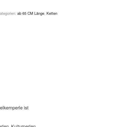
ategorien:
ab 65 CM Länge
,
Ketten
lkernperle ist
rlen, Kulturperlen,