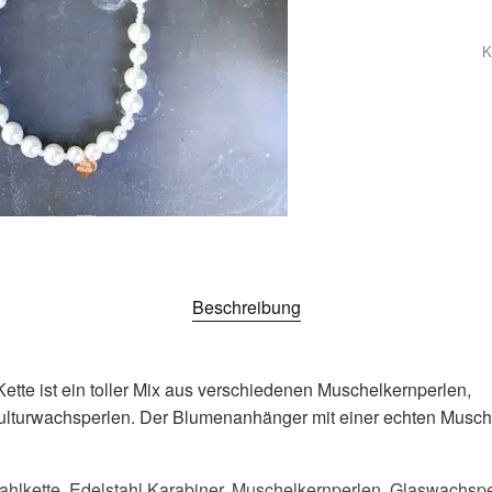
K
Beschreibung
Kette ist ein toller Mix aus verschiedenen Muschelkernperlen,
lturwachsperlen. Der Blumenanhänger mit einer echten Musche
tahlkette, Edelstahl Karabiner, Muschelkernperlen, Glaswachspe