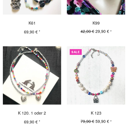
K61
K99
Ursprünglicher
Aktueller
42,00
€
29,90
€
69,90
€
*
*
Preis war:
Preis ist:
Details
Details
42,00 €
29,90 €.
SALE
K 120. 1 oder 2
K 123
Ursprünglicher
Aktueller
79,90
€
59,90
€
69,90
€
*
*