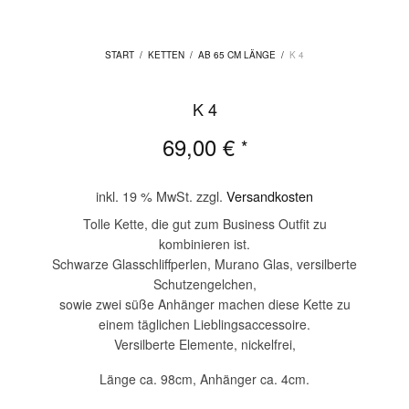
START
/
KETTEN
/
AB 65 CM LÄNGE
/
K 4
K 4
69,00
€
*
inkl. 19 % MwSt.
zzgl.
Versandkosten
Tolle Kette, die gut zum Business Outfit zu
kombinieren ist.
Schwarze Glasschliffperlen, Murano Glas, versilberte
Schutzengelchen,
sowie zwei süße Anhänger machen diese Kette zu
einem täglichen Lieblingsaccessoire.
Versilberte Elemente, nickelfrei,
Länge ca. 98cm, Anhänger ca. 4cm.