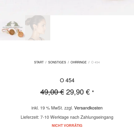
START
/
SONSTIGES
/
OHRRINGE
/
O 454
O 454
Ursprünglicher
Aktueller
49,00
€
29,90
€
*
Preis war:
Preis ist:
49,00 €
29,90 €.
inkl. 19 % MwSt.
zzgl.
Versandkosten
Lieferzeit:
7-10 Werktage nach Zahlungseingang
NICHT VORRÄTIG